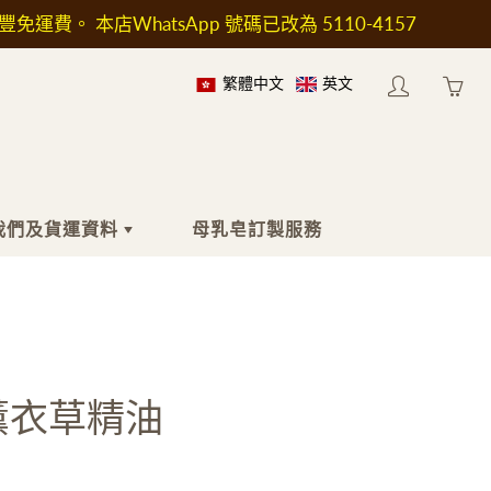
順豐免運費。 本店WhatsApp 號碼已改為 5110-4157
繁體中文
英文
My
Yo
account
ha
0
ite
in
我們及貨運資料
母乳皂訂製服務
yo
car
於我們
身體
工具及配件
於送貨
沐浴液
印章
按摩油
工具及加熱爐
薰衣草精油
身體乳液
模具
止汗劑
包裝用具
濕疹護理
瓶子和容器