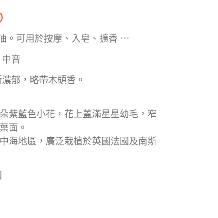
）
純精油。可用於按摩、入皂
、擴香 ⋯
 中音
新濃郁，略帶木頭香。
朵紫藍色小花，花上蓋滿星星幼毛，窄
葉面。
中海地區，廣泛栽植於英國法國及南斯
國