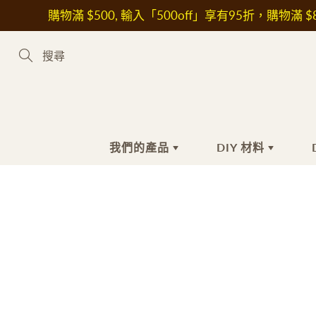
Skip
購物滿 $500, 輸入「500off」享有95折，購物滿 $8
to
Content
Search
我們的產品
DIY 材料
新到熱賣產品
手工皂材料
手
護
植物油
沐
花
皂基
洗
其
皂黏土
潔
保
色素
抗
液體色素
美