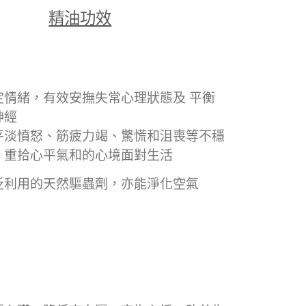
精油功效
定情緒，有效安撫失常心理狀態及 平衡
神經
平淡憤怒、筋疲力竭、驚慌和沮喪等不穩
，重拾心平氣和的心境面對生活
泛利用的天然驅蟲劑，亦能淨化空氣