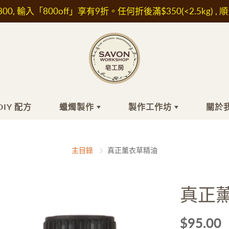
00, 輸入「800off」享有9折。任何折後滿$350(<2.5kg) , 
DIY 配方
蠟燭製作
製作工作坊
關於
工皂
膚品材料
蠟燭製作
頭髮
精油/香精
最近的小組工
關
主目錄
真正薰衣草精油
作坊
關
浴
水/ 純露
洗髮水
香精
自組時間工作
坊
髮
他材料及植物萃取液
護髮素及精華油
精油
真正
面
濕成分
肥皂
IFRA認證香精
外展課程服務
敏成分
白防曬成分
$95.00