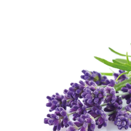
蠟類
抗
脂類
防
臉部
護
其他基本材料
活
眼部及唇部護理
植物粉和乾花
抗
精華液
DIY 工具箱
其
乳液,臉霜及面膜
爽肌水
DIY材料包
臉部清潔
身體護理製作工具箱
再見痘痘系列
防曬霜
功能性原液
防脫髮專用
生
微
精
香
家