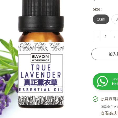
衰老成分
Size:
脫髮成分
膚蠟燭
防曬. 驅蚊. 去暗瘡
性界面劑/ 起泡劑/ 乳化劑/ 增稠劑
10ml
3
菌劑
他材料
-
+
加入
活小物
手工淡香水
Sav
He
粒子擴香機
油
此貨品可
精
通常會在 2
居小品
查看商店