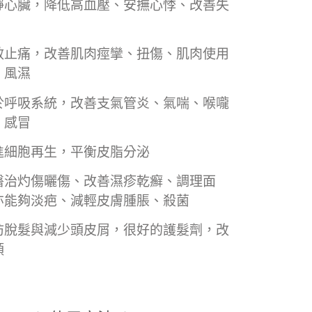
靜心臟，降低高血壓
、安撫心悸
、改善失
效止痛，改善肌肉痙攣、扭傷、肌肉使用
、風濕
於呼吸系統，改善支氣管炎、氣喘、喉嚨
、感冒
進細胞再生，平衡皮脂分泌
醫治灼傷曬傷、改善濕疹乾癬
、調理面
亦能夠淡疤、減輕皮膚腫脹
、殺菌
防脫髮與減少頭皮屑，很好的護髮劑，改
頭