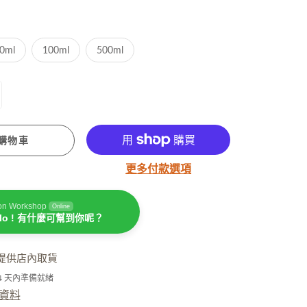
潤手霜
坐月媽媽必用
0ml
100ml
500ml
購物車
更多付款選項
濕疹護理
on Workshop
Online
llo ! 有什麼可幫到你呢？
提供店內取貨
-4 天內準備就緒
資料