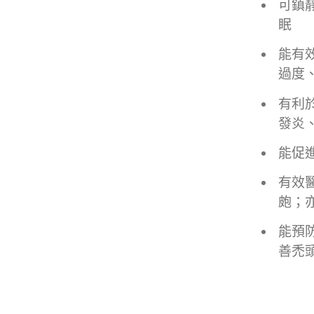
可鎮
眠
能有
過度
有利
發炎
能促
有效
皰；
能預
善禿