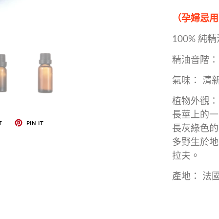
（孕婦忌用
100% 
精油音階：
氣味：
清
植物外觀：
長莖上的一
T
PIN IT
長灰綠色的
多野生於地
拉夫。
產地： 法