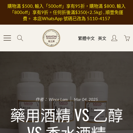
Skip
購物滿 $500, 輸入「500off」享有95折，購物滿 $800, 輸入
to
「800off」享有9折。任何折後滿$350(<2.5kg) , 順豐免運
Content
費。 本店WhatsApp 號碼已改為 5110-4157
Search
繁體中文
英文
作者： Wince Lam
Mar 04, 2025
藥用酒精 VS 乙醇
VS 香水酒精