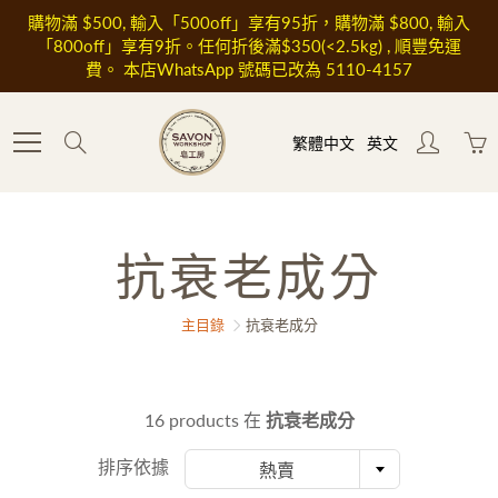
Skip
購物滿 $500, 輸入「500off」享有95折，購物滿 $800, 輸入
to
「800off」享有9折。任何折後滿$350(<2.5kg) , 順豐免運
Content
費。 本店WhatsApp 號碼已改為 5110-4157
Search
繁體中文
英文
抗衰老成分
主目錄
抗衰老成分
16 products 在
抗衰老成分
排序依據
熱賣