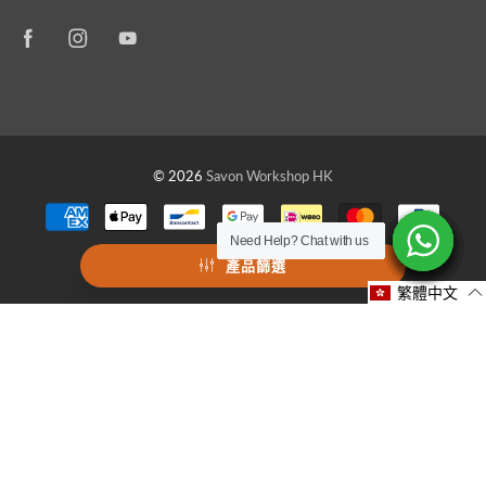
© 2026
Savon Workshop HK
Need Help? Chat with us
Need Help? Chat with us
Need Help? Chat with us
Need Help? Chat with us
Need Help? Chat with us
Need Help? Chat with us
Need Help? Chat with us
產品篩選
繁體中文