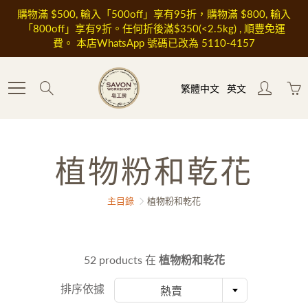
Skip
購物滿 $500, 輸入「500off」享有95折，購物滿 $800, 輸入
to
「800off」享有9折。任何折後滿$350(<2.5kg) , 順豐免運
Content
費。 本店WhatsApp 號碼已改為 5110-4157
Search
繁體中文
英文
植物粉和乾花
主目錄
植物粉和乾花
52 products 在
植物粉和乾花
排序依據
熱賣