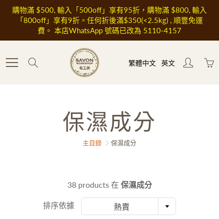
Skip
購物滿 $500, 輸入「500off」享有95折，購物滿 $800, 輸入
to
「800off」享有9折。任何折後滿$350(<2.5kg) , 順豐免運
Content
費。 本店WhatsApp 號碼已改為 5110-4157
Search
繁體中文
英文
保濕成分
主目錄
保濕成分
38 products 在
保濕成分
排序依據
熱賣