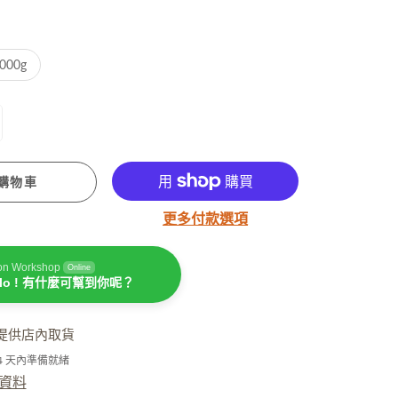
潤手霜
坐月媽媽必用
000g
購物車
更多付款選項
濕疹護理
on Workshop
Online
llo ! 有什麼可幫到你呢？
提供店內取貨
-4 天內準備就緒
資料