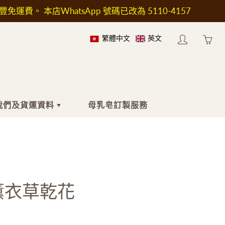
順豐免運費。 本店WhatsApp 號碼已改為 5110-4157
繁體中文
英文
My
Yo
account
ha
0
ite
in
我們及貨運資料
母乳皂訂製服務
yo
car
於我們
身體
工具及配件
於送貨
沐浴液
印章
按摩油
工具及加熱爐
薰衣草乾花
身體乳液
模具
止汗劑
包裝用具
濕疹護理
瓶子和容器