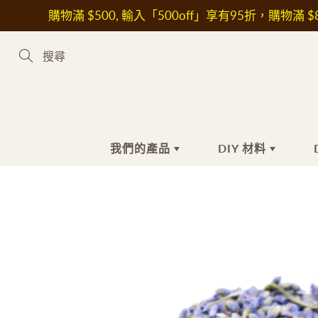
Skip
購物滿 $500, 輸入「500off」享有95折，購物滿 $8
to
Content
Search
我們的產品
DIY 材料
新到熱賣產品
手工皂材料
手
護
植物油
沐
花
皂基
洗
其
皂黏土
潔
保
色素
抗
液體色素
美