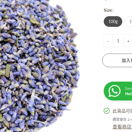
衰老成分
Size:
脫髮成分
膚蠟燭
防曬. 驅蚊. 去暗瘡
性界面劑/ 起泡劑/ 乳化劑/ 增稠劑
100g
1
菌劑
他材料
-
+
加入
活小物
手工淡香水
Sav
He
粒子擴香機
油
此貨品可
精
通常會在 2
居小品
查看商店