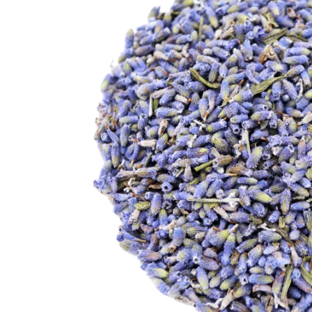
蠟類
抗
脂類
防
臉部
護
其他基本材料
活
眼部及唇部護理
植物粉和乾花
抗
精華液
DIY 工具箱
其
乳液,臉霜及面膜
爽肌水
DIY材料包
臉部清潔
身體護理製作工具箱
再見痘痘系列
防曬霜
功能性原液
防脫髮專用
生
微
精
香
家