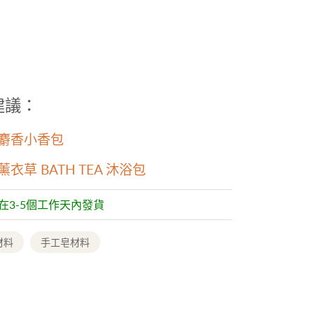
方建議：
白麝香小香包
薰衣草 BATH TEA 沐浴包
常在3-5個工作天內發貨
材料
手工皂材料