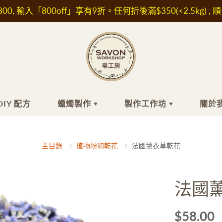
00, 輸入「800off」享有9折。任何折後滿$350(<2.5kg) , 
DIY 配方
蠟燭製作
製作工作坊
關於
工皂
膚品材料
蠟燭製作
頭髮
精油/香精
最近的小組工
關
主目錄
植物粉和乾花
法國薰衣草乾花
作坊
關
浴
水/ 純露
洗髮水
香精
自組時間工作
坊
髮
他材料及植物萃取液
護髮素及精華油
精油
法國
面
濕成分
肥皂
IFRA認證香精
外展課程服務
敏成分
白防曬成分
$58.00