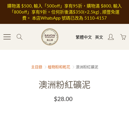
Skip
購物滿 $500, 輸入「500off」享有95折，購物滿 $800, 輸入
to
「800off」享有9折。任何折後滿$350(<2.5kg) , 順豐免運
Content
費。 本店WhatsApp 號碼已改為 5110-4157
Search
繁體中文
英文
主目錄
植物粉和乾花
澳洲粉紅礦泥
澳洲粉紅礦泥
$28.00