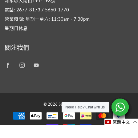
深水埗大南街191-193號
電話: 2677-8173 / 5660-1770
營業時間: 星期一至六: 11:30am - 7:30pm​.
星期日休息
關注我們
© 2026
Savon Workshop HK
Need Help? Chat with us
Need Help? Chat with us
Need Help? Chat with us
Need Help? Chat with us
Need Help? Chat with us
Need Help? Chat with us
繁體中文