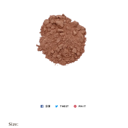
分享
TWEET
PIN IT
Size: