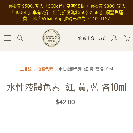
Skip
購物滿 $500, 輸入「500off」享有95折，購物滿 $800, 輸入
to
「800off」享有9折。任何折後滿$350(<2.5kg) , 順豐免運
Content
費。 本店WhatsApp 號碼已改為 5110-4157
Search
繁體中文
英文
主目錄
液體色素
水性液體色素- 紅, 黃, 藍 各10ml
水性液體色素- 紅, 黃, 藍 各10ml
$42.00