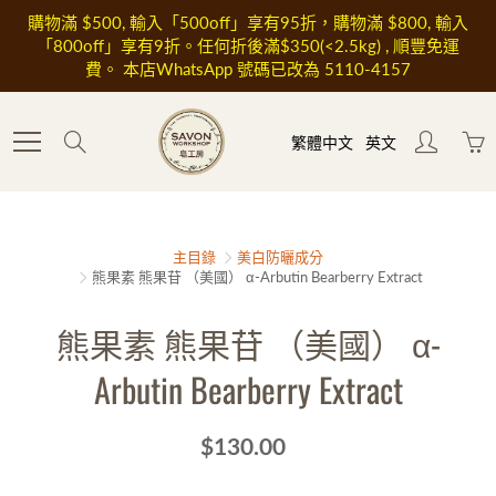
Skip
購物滿 $500, 輸入「500off」享有95折，購物滿 $800, 輸入
to
「800off」享有9折。任何折後滿$350(<2.5kg) , 順豐免運
Content
費。 本店WhatsApp 號碼已改為 5110-4157
Search
繁體中文
英文
主目錄
美白防曬成分
熊果素 熊果苷 （美國） α-Arbutin Bearberry Extract
熊果素 熊果苷 （美國） α-
Arbutin Bearberry Extract
$130.00