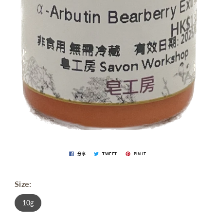
分享
TWEET
PIN IT
Size:
10g