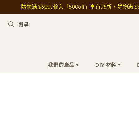
Skip
購物滿 $500, 輸入「500off」享有95折，購物滿 $8
to
Content
Search
我們的產品
DIY 材料
新到熱賣產品
手工皂材料
手
護
植物油
沐
花
皂基
洗
其
皂黏土
潔
保
色素
抗
液體色素
美