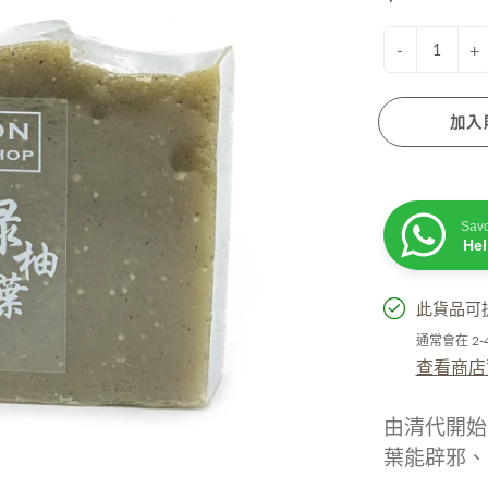
衰老成分
脫髮成分
膚蠟燭
防曬. 驅蚊. 去暗瘡
-
+
性界面劑/ 起泡劑/ 乳化劑/ 增稠劑
菌劑
加入
他材料
Sav
He
此貨品可
活小物
手工淡香水
通常會在 2
粒子擴香機
查看商店
油
精
由清代開始
居小品
葉能辟邪、