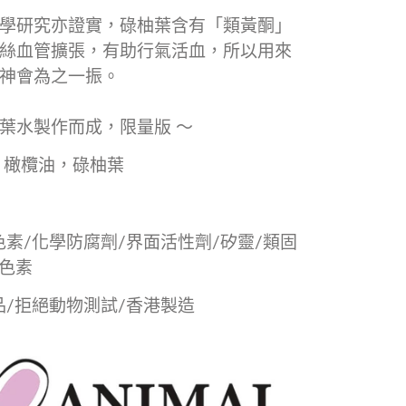
學研究亦證實，碌柚葉含有「類黃酮」
絲血管擴張，有助行氣活血，所以用來
神會為之一振。
葉水製作而成，限量版 ～
 橄欖油，碌柚葉
色素
/
化學防腐劑
/
界面活性劑
/
矽靈
/
類固
色素
品
/
拒絕動物測試
/
香港製造