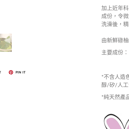
加上近年科
成份，令微
洗澡後，精
由新鮮碌柚
主要成份：
T
PIN IT
*
不含人造
醇
/
矽
/
人工
*
純天然產