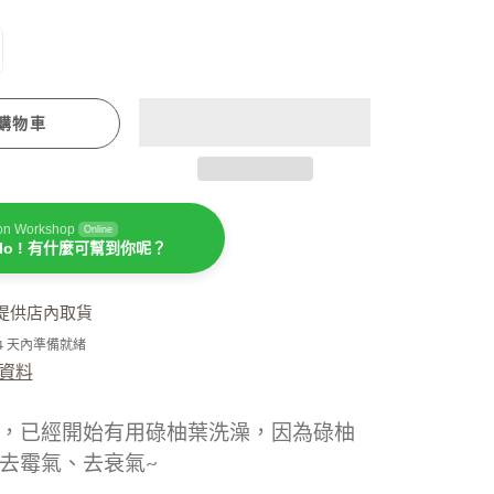
潤手霜
坐月媽媽必用
購物車
on Workshop
Online
llo ! 有什麼可幫到你呢？
提供店內取貨
濕疹護理
-4 天內準備就緒
資料
，
已經開始有用碌柚葉洗澡
，
因為碌柚
去霉氣、去衰氣~