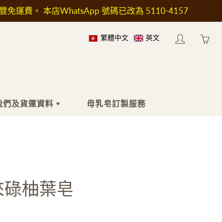
順豐免運費。 本店WhatsApp 號碼已改為 5110-4157
繁體中文
英文
My
Yo
account
ha
0
ite
in
我們及貨運資料
母乳皂訂製服務
yo
car
於我們
身體
工具及配件
於送貨
沐浴液
印章
按摩油
工具及加熱爐
來碌柚葉皂
身體乳液
模具
止汗劑
包裝用具
濕疹護理
瓶子和容器