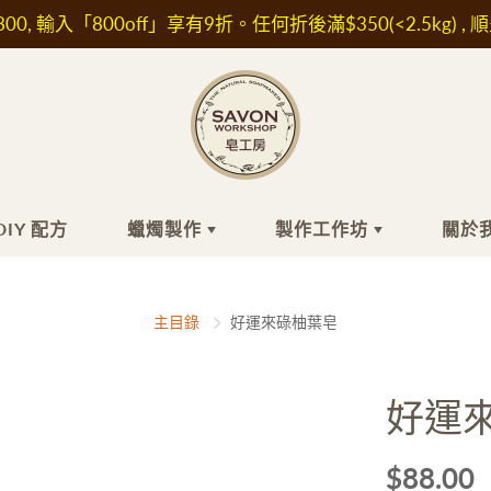
00, 輸入「800off」享有9折。任何折後滿$350(<2.5kg) , 
DIY 配方
蠟燭製作
製作工作坊
關於
工皂
膚品材料
蠟燭製作
頭髮
精油/香精
最近的小組工
關
主目錄
好運來碌柚葉皂
作坊
關
浴
水/ 純露
洗髮水
香精
自組時間工作
坊
髮
他材料及植物萃取液
護髮素及精華油
精油
好運
面
濕成分
肥皂
IFRA認證香精
外展課程服務
敏成分
白防曬成分
$88.00