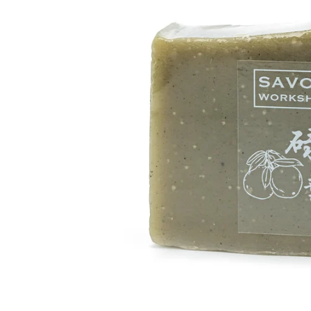
蠟類
抗
脂類
防
臉部
護
其他基本材料
活
眼部及唇部護理
植物粉和乾花
抗
精華液
DIY 工具箱
其
乳液,臉霜及面膜
爽肌水
DIY材料包
臉部清潔
身體護理製作工具箱
再見痘痘系列
防曬霜
功能性原液
防脫髮專用
生
微
精
香
家