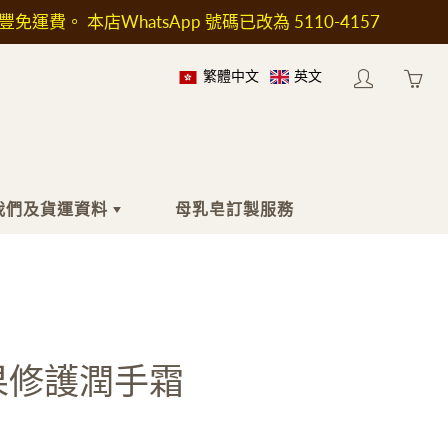
順豐免運費。 本店WhatsApp 號碼已改為 5110-4157
繁體中文
英文
My
Yo
account
ha
0
ite
in
我們及貨運資料
母乳皂訂製服務
yo
car
於我們
身體
工具及配件
於送貨
沐浴液
印章
按摩油
工具及加熱爐
果修護潤手霜
身體乳液
模具
止汗劑
包裝用具
濕疹護理
瓶子和容器