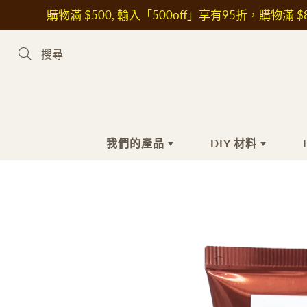
Skip
購物滿 $500, 輸入「500off」享有95折，購物滿 $8
to
Content
Search
我們的產品
DIY 材料
新到熱賣產品
手工皂材料
手
護
植物油
沐
花
皂基
洗
其
皂黏土
潔
保
色素
抗
液體色素
美