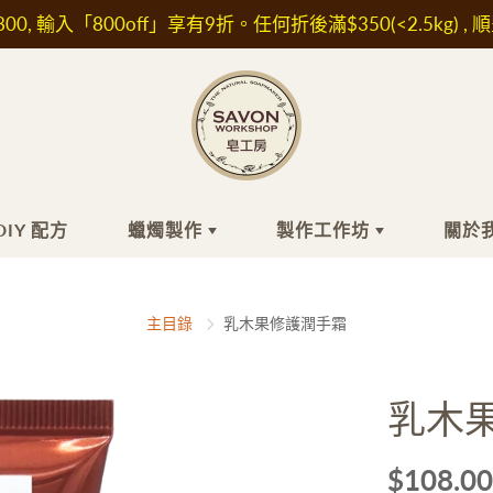
00, 輸入「800off」享有9折。任何折後滿$350(<2.5kg) , 
DIY 配方
蠟燭製作
製作工作坊
關於
工皂
膚品材料
蠟燭製作
頭髮
精油/香精
最近的小組工
關
主目錄
乳木果修護潤手霜
作坊
關
浴
水/ 純露
洗髮水
香精
自組時間工作
坊
髮
他材料及植物萃取液
護髮素及精華油
精油
乳木
面
濕成分
肥皂
IFRA認證香精
外展課程服務
敏成分
白防曬成分
$108.00