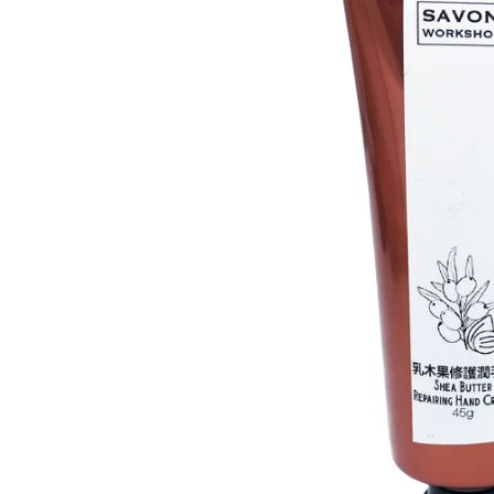
蠟類
抗
脂類
防
臉部
護
其他基本材料
活
眼部及唇部護理
植物粉和乾花
抗
精華液
DIY 工具箱
其
乳液,臉霜及面膜
爽肌水
DIY材料包
臉部清潔
身體護理製作工具箱
再見痘痘系列
防曬霜
功能性原液
防脫髮專用
生
微
精
香
家