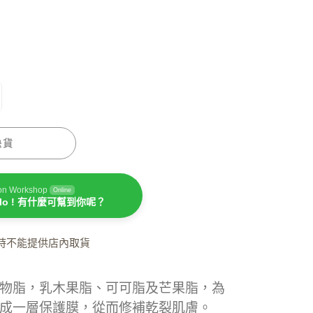
潤手霜
坐月媽媽必用
缺貨
on Workshop
Online
llo ! 有什麼可幫到你呢？
濕疹護理
時不能提供店內取貨
物脂，乳木果脂、可可脂及芒果脂，為
成一層保護膜，從而修補乾裂肌膚。