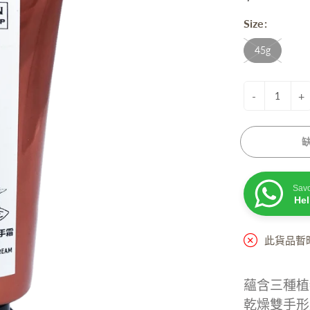
衰老成分
Size:
脫髮成分
膚蠟燭
防曬. 驅蚊. 去暗瘡
性界面劑/ 起泡劑/ 乳化劑/ 增稠劑
45g
菌劑
他材料
-
+
Sav
He
活小物
手工淡香水
粒子擴香機
此貨品暫
油
精
蘊含三種植
居小品
乾燥雙手形