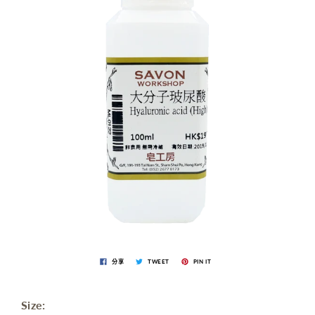
分享
TWEET
PIN IT
Size: