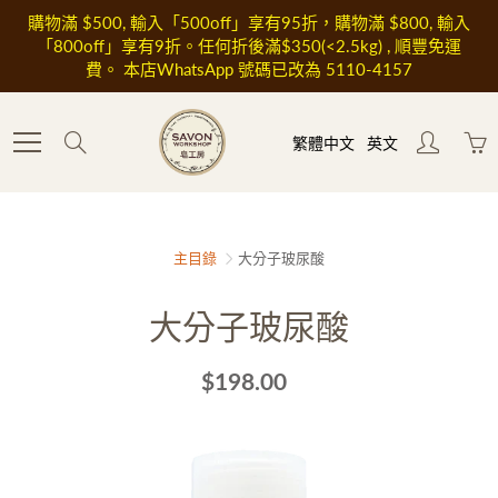
Skip
購物滿 $500, 輸入「500off」享有95折，購物滿 $800, 輸入
to
「800off」享有9折。任何折後滿$350(<2.5kg) , 順豐免運
Content
費。 本店WhatsApp 號碼已改為 5110-4157
Search
繁體中文
英文
主目錄
大分子玻尿酸
大分子玻尿酸
$198.00