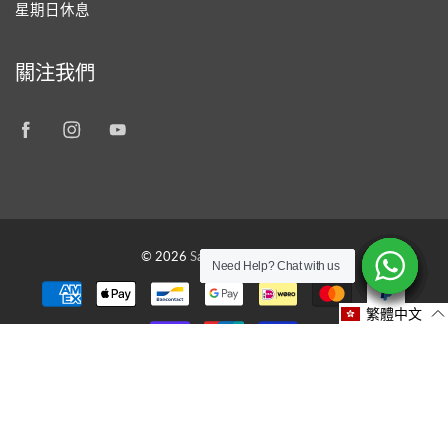
星期日休息
關注我們
© 2026
Savon Workshop HK
Need Help? Chat with us
Need Help? Chat with us
Need Help? Chat with us
Need Help? Chat with us
Need Help? Chat with us
Need Help? Chat with us
繁體中文