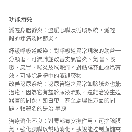
功能療效
減輕身體發炎：溫暖心臟及循環系統，減輕一
般的疼痛及關節炎。
紓緩呼吸道感染：對呼吸道異常現象的助益十
分顯著。可潤肺並改善支氣管炎、氣喘、咳
嗽、感冒、喉炎及喉嚨痛。對黏膜充血極爲有
效，可排除身體中的液態廢物
改善泌尿系統：泌尿管道之異常如膀胱炎也能
治癒，因為它有益於尿液流動。還能治療生殖
器官的問題，如白帶，甚至處理性方面的問
題，較著名的是治
早洩
治療消化不良：對胃部有安撫作用，可排除脹
氣，強化胰臟以幫助消化。據說能控制血糖高