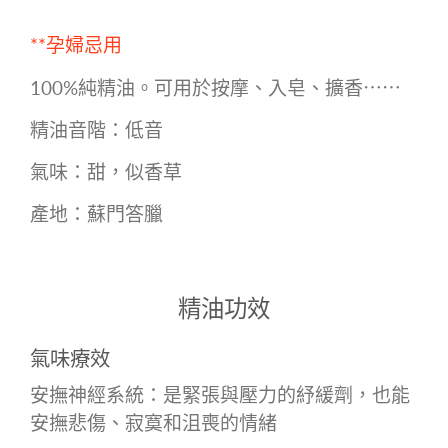
**孕婦忌用
100%純精油。可用於按摩、入皂、擴香⋯⋯
精油音階：低音
氣味：甜，似香草
產地：
蘇門答臘
精油功效
氣味療效
安撫神經系統：是緊張與壓力的紓緩劑，也能
安撫悲傷、寂寞和沮喪的情緒