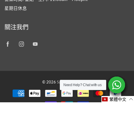
星期日休息
關注我們
© 2026
Savon Workshop HK
Need Help? Chat with us
Need Help? Chat with us
Need Help? Chat with us
Need Help? Chat with us
Need Help? Chat with us
Need Help? Chat with us
繁體中文