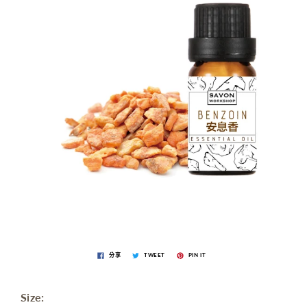
分享
TWEET
PIN IT
Size: