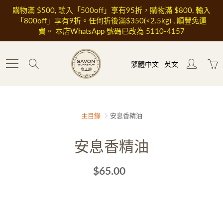
Skip
購物滿 $500, 輸入「500off」享有95折，購物滿 $800, 輸入
to
「800off」享有9折。任何折後滿$350(<2.5kg) , 順豐免運
Content
費。 本店WhatsApp 號碼已改為 5110-4157
Search
繁體中文
英文
主目錄
安息香精油
安息香精油
$65.00