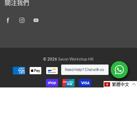
關注我們
© 2026
Savon Workshop HK
Need Help? Chat with us
Need Help? Chat with us
Need Help? Chat with us
Need Help? Chat with us
Need Help? Chat with us
Need Help? Chat with us
繁體中文