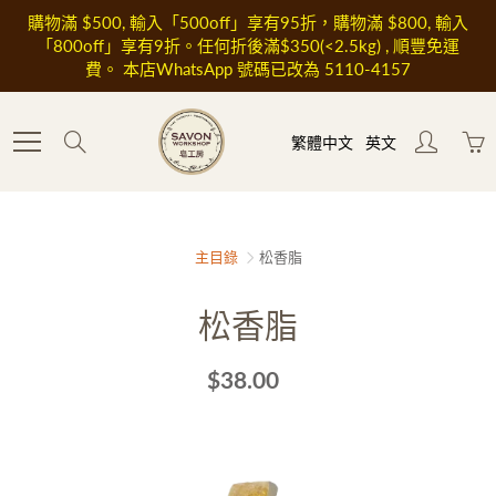
Skip
購物滿 $500, 輸入「500off」享有95折，購物滿 $800, 輸入
to
「800off」享有9折。任何折後滿$350(<2.5kg) , 順豐免運
Content
費。 本店WhatsApp 號碼已改為 5110-4157
Search
繁體中文
英文
主目錄
松香脂
松香脂
$38.00