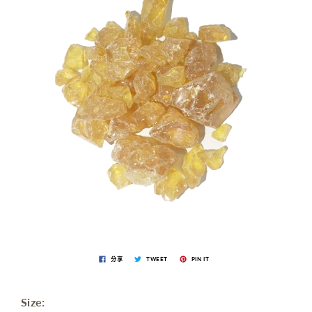
分享
TWEET
PIN IT
Size: