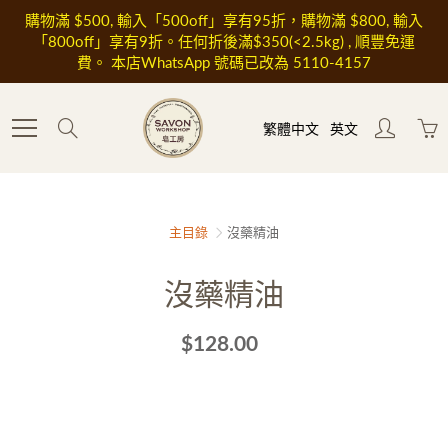
Skip
購物滿 $500, 輸入「500off」享有95折，購物滿 $800, 輸入
to
「800off」享有9折。任何折後滿$350(<2.5kg) , 順豐免運
Content
費。 本店WhatsApp 號碼已改為 5110-4157
Search
繁體中文
英文
主目錄
沒藥精油
沒藥精油
$128.00