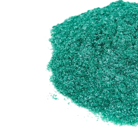
蠟類
抗
脂類
防
臉部
護
其他基本材料
活
眼部及唇部護理
植物粉和乾花
抗
精華液
DIY 工具箱
其
乳液,臉霜及面膜
爽肌水
DIY材料包
臉部清潔
身體護理製作工具箱
再見痘痘系列
防曬霜
功能性原液
防脫髮專用
生
微
精
香
家