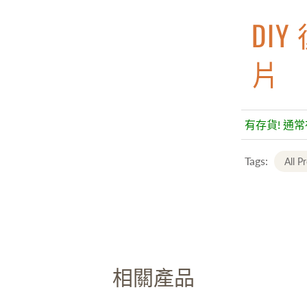
DI
片
有存貨! 通
Tags:
All P
相關產品