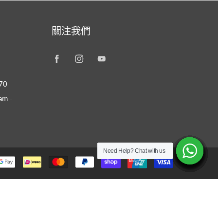
關注我們
70
m -
Need Help? Chat with us
Need Help? Chat with us
Need Help? Chat with us
Need Help? Chat with us
Need Help? Chat with us
Need Help? Chat with us
Need Help? Chat with us
Need Help? Chat with us
Need Help? Chat with us
Need Help? Chat with us
Need Help? Chat with us
Need Help? Chat with us
Need Help? Chat with us
Need Help? Chat with us