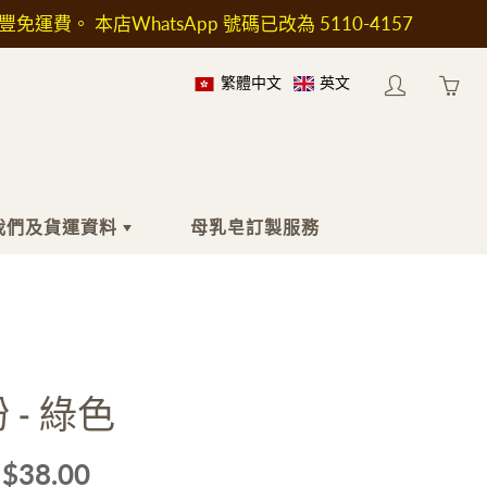
順豐免運費。 本店WhatsApp 號碼已改為 5110-4157
繁體中文
英文
My
Yo
account
ha
0
ite
in
我們及貨運資料
母乳皂訂製服務
yo
car
於我們
身體
工具及配件
於送貨
沐浴液
印章
按摩油
工具及加熱爐
 - 綠色
身體乳液
模具
止汗劑
包裝用具
$38.00
濕疹護理
瓶子和容器