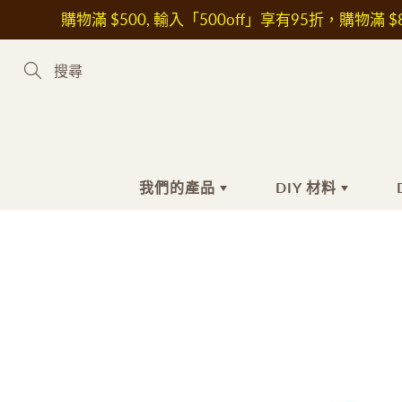
Skip
購物滿 $500, 輸入「500off」享有95折，購物滿 $8
to
Content
Search
我們的產品
DIY 材料
新到熱賣產品
手工皂材料
手
護
植物油
沐
花
皂基
洗
其
皂黏土
潔
保
色素
抗
液體色素
美