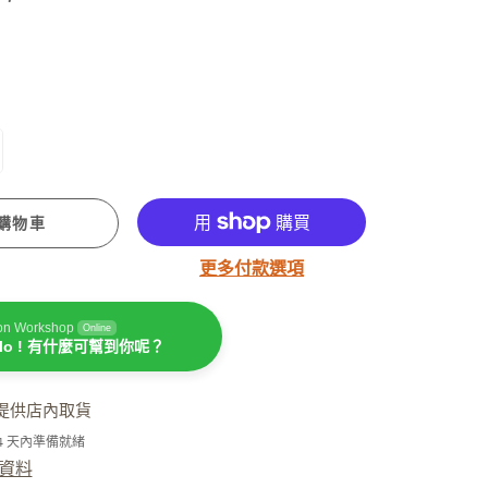
潤手霜
坐月媽媽必用
購物車
更多付款選項
濕疹護理
on Workshop
Online
llo ! 有什麼可幫到你呢？
提供店內取貨
-4 天內準備就緒
資料