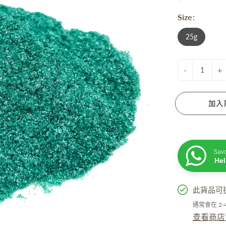
衰老成分
Size:
脫髮成分
膚蠟燭
防曬. 驅蚊. 去暗瘡
性界面劑/ 起泡劑/ 乳化劑/ 增稠劑
25g
菌劑
他材料
-
+
加入
活小物
手工淡香水
Sav
He
粒子擴香機
油
此貨品可
精
通常會在 2
居小品
查看商店