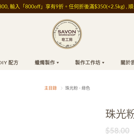
00, 輸入「800off」享有9折。任何折後滿$350(<2.5kg) , 
DIY 配方
蠟燭製作
製作工作坊
關於
工皂
膚品材料
蠟燭製作
頭髮
精油/香精
最近的小組工
關
主目錄
珠光粉 - 綠色
作坊
關
浴
水/ 純露
洗髮水
香精
自組時間工作
坊
髮
他材料及植物萃取液
護髮素及精華油
精油
珠光粉
面
濕成分
肥皂
IFRA認證香精
外展課程服務
敏成分
白防曬成分
$58.00