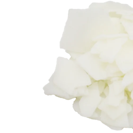
蠟類
抗
脂類
防
臉部
護
其他基本材料
活
眼部及唇部護理
植物粉和乾花
抗
精華液
DIY 工具箱
其
乳液,臉霜及面膜
爽肌水
DIY材料包
臉部清潔
身體護理製作工具箱
再見痘痘系列
防曬霜
功能性原液
防脫髮專用
生
微
精
香
家