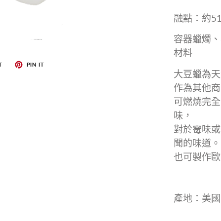
融點：約5
容器蠟燭、
材料
T
PIN IT
大豆蠟為天
作為其他商
可燃燒完全
味，
對於霉味或
聞的味道。
也可製作歐
產地：美國