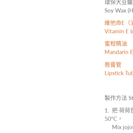
環保大豆蠟-
Soy Wax (H
維他命E（
Vitamin E (o
蜜柑精油
Mandarin Es
唇膏管
Lipstick Tu
製作方法 St
1. 把 
50
°C，
Mix jojoba 