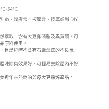
1
°C-54°C
乳霜、潤膚膏、按摩膏、按摩蠟燭 DIY
然萃取，含有大豆卵磷脂及異黃酮，可
品原料使用。
，且燃燒時不會有石蠟燒焦的不良氣
煙味除臭效果好，可輕易去除屋內不好
美近年來熱銷的芳療大豆蠟燭產品。