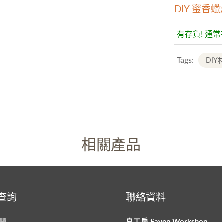
DIY 蜜香蠟燭 
有存貨! 通
Tags:
DIY
相關產品
查詢
聯絡資料
題
皂工房 Savon Workshop