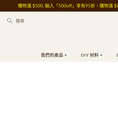
Skip
購物滿 $500, 輸入「500off」享有95折，購物滿 $8
to
Content
Search
我們的產品
DIY 材料
新到熱賣產品
手工皂材料
手
護
植物油
沐
花
皂基
洗
其
皂黏土
潔
保
色素
抗
液體色素
美