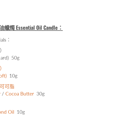
燭 Essential Oil Candle：
als：
硬）
ard) 50g
）
ft)
10g
可可脂
r
/
Cocoa Butter
30g
nd Oil
10g