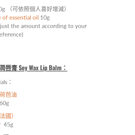
0g （可依照個人喜好增減）
of essential oil
10g
just the amount according to your
eference)
唇膏 Soy Wax Lip Balm：
als：
荷芭油
60g
法國）
r
45g