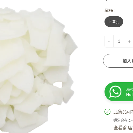
衰老成分
Size:
脫髮成分
膚蠟燭
防曬. 驅蚊. 去暗瘡
性界面劑/ 起泡劑/ 乳化劑/ 增稠劑
500g
菌劑
他材料
-
+
加入
活小物
手工淡香水
Sav
He
粒子擴香機
油
此貨品可
精
通常會在 2
居小品
查看商店