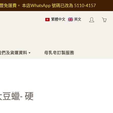
順豐免運費。 本店WhatsApp 號碼已改為 5110-4157
繁體中文
英文
My
Yo
account
ha
0
ite
in
我們及貨運資料
母乳皂訂製服務
yo
car
於我們
身體
工具及配件
於送貨
沐浴液
印章
按摩油
工具及加熱爐
豆蠟- 硬
身體乳液
模具
止汗劑
包裝用具
濕疹護理
瓶子和容器