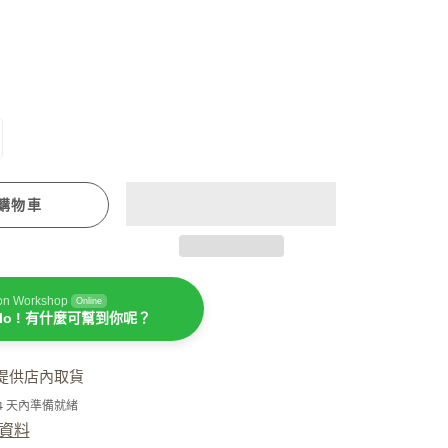
潤手霜
坐月媽媽必用
購物車
濕疹護理
on Workshop
Online
llo ! 有什麼可幫到你呢？
提供店內取貨
-4 天內準備就緒
資料