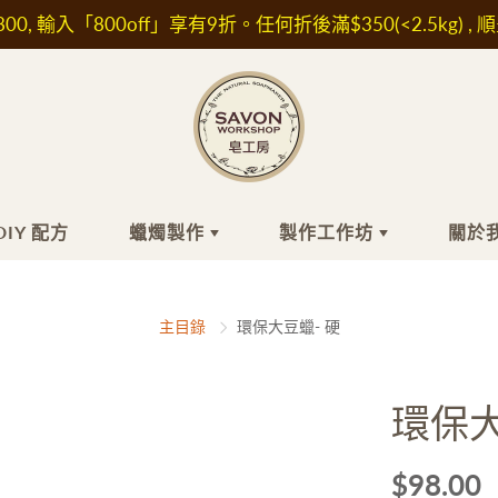
00, 輸入「800off」享有9折。任何折後滿$350(<2.5kg) , 
DIY 配方
蠟燭製作
製作工作坊
關於
工皂
膚品材料
蠟燭製作
頭髮
精油/香精
最近的小組工
關
主目錄
環保大豆蠟- 硬
作坊
關
浴
水/ 純露
洗髮水
香精
自組時間工作
坊
髮
他材料及植物萃取液
護髮素及精華油
精油
環保大
面
濕成分
肥皂
IFRA認證香精
外展課程服務
敏成分
白防曬成分
$98.00