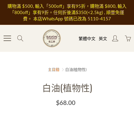
Skip
購物滿 $500, 輸入「500off」享有95折，購物滿 $800, 輸入
to
「800off」享有9折。任何折後滿$350(<2.5kg) , 順豐免運
Content
費。 本店WhatsApp 號碼已改為 5110-4157
Search
繁體中文
英文
主目錄
白油(植物性)
白油(植物性)
$68.00