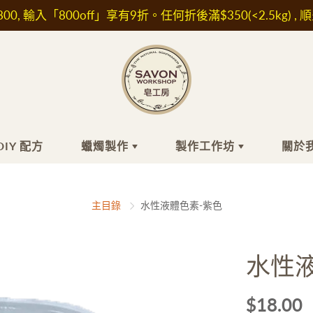
00, 輸入「800off」享有9折。任何折後滿$350(<2.5kg) , 
DIY 配方
蠟燭製作
製作工作坊
關於
工皂
膚品材料
蠟燭製作
頭髮
精油/香精
最近的小組工
關
主目錄
水性液體色素-紫色
作坊
關
浴
水/ 純露
洗髮水
香精
自組時間工作
坊
髮
他材料及植物萃取液
護髮素及精華油
精油
水性
面
濕成分
肥皂
IFRA認證香精
外展課程服務
敏成分
白防曬成分
$18.00