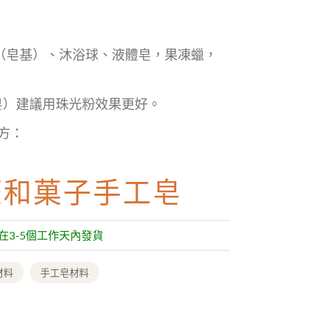
（皂基）、沐浴球、液體皂，果凍蠟，
皂）建議用珠光粉效果更好。
配方：
檬和菓子手工皂
常在3-5個工作天內發貨
材料
手工皂材料