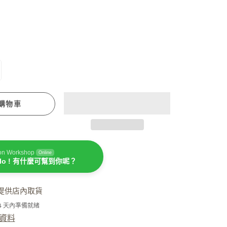
潤手霜
坐月媽媽必用
購物車
濕疹護理
on Workshop
Online
llo ! 有什麼可幫到你呢？
提供店內取貨
-4 天內準備就緒
資料