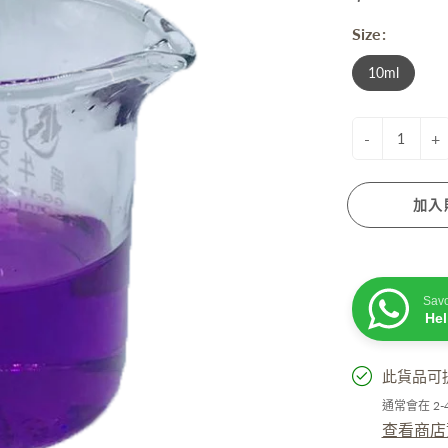
衰老成分
Size:
脫髮成分
膚蠟燭
防曬. 驅蚊. 去暗瘡
性界面劑/ 起泡劑/ 乳化劑/ 增稠劑
10ml
菌劑
他材料
-
+
加入
活小物
手工淡香水
Sav
He
粒子擴香機
油
此貨品可
精
通常會在 2
居小品
查看商店