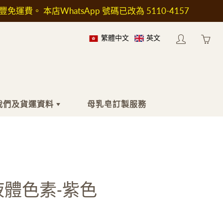
順豐免運費。 本店WhatsApp 號碼已改為 5110-4157
繁體中文
英文
My
Yo
account
ha
0
ite
in
我們及貨運資料
母乳皂訂製服務
yo
car
於我們
身體
工具及配件
於送貨
沐浴液
印章
按摩油
工具及加熱爐
液體色素-紫色
身體乳液
模具
止汗劑
包裝用具
濕疹護理
瓶子和容器