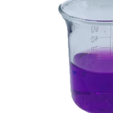
蠟類
抗
脂類
防
臉部
護
其他基本材料
活
眼部及唇部護理
植物粉和乾花
抗
精華液
DIY 工具箱
其
乳液,臉霜及面膜
爽肌水
DIY材料包
臉部清潔
身體護理製作工具箱
再見痘痘系列
防曬霜
功能性原液
防脫髮專用
生
微
精
香
家