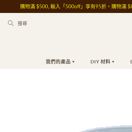
Skip
購物滿 $500, 輸入「500off」享有95折，購物滿 $8
to
Content
Search
我們的產品
DIY 材料
新到熱賣產品
手工皂材料
手
護
植物油
沐
花
皂基
洗
其
皂黏土
潔
保
色素
抗
液體色素
美