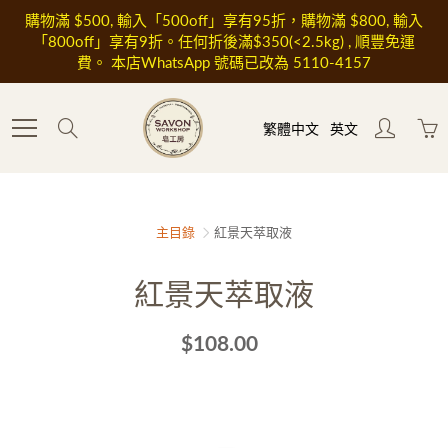
Skip
購物滿 $500, 輸入「500off」享有95折，購物滿 $800, 輸入
to
「800off」享有9折。任何折後滿$350(<2.5kg) , 順豐免運
Content
費。 本店WhatsApp 號碼已改為 5110-4157
Search
繁體中文
英文
主目錄
紅景天萃取液
紅景天萃取液
$108.00