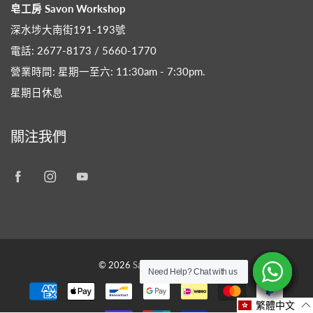
皂工房 Savon Workshop
深水埗大南街191-193號
電話: 2677-8173 / 5660-1770
營業時間: 星期一至六: 11:30am - 7:30pm​.
星期日休息
關注我們
© 2026
Savon Workshop HK
Need Help? Chat with us
Need Help? Chat with us
Need Help? Chat with us
Need Help? Chat with us
Need Help? Chat with us
Need Help? Chat with us
Need Help? Chat with us
繁體中文