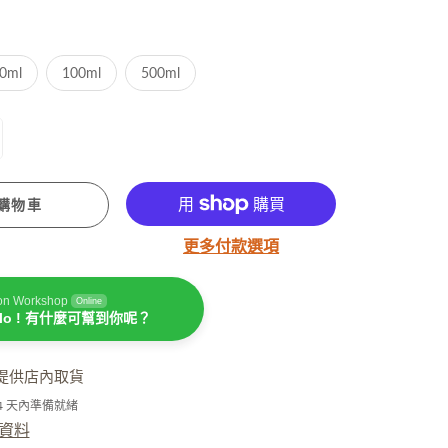
潤手霜
坐月媽媽必用
0ml
100ml
500ml
購物車
更多付款選項
濕疹護理
on Workshop
Online
llo ! 有什麼可幫到你呢？
提供店內取貨
-4 天內準備就緒
資料