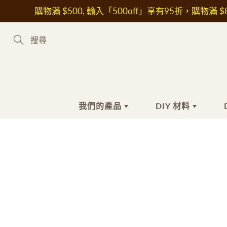
Skip
購物滿 $500, 輸入「500off」享有95折，購物滿 $8
to
Content
Search
我們的產品
DIY 材料
新到熱賣產品
手工皂材料
手
護
植物油
沐
花
皂基
洗
其
皂黏土
潔
保
色素
抗
液體色素
美