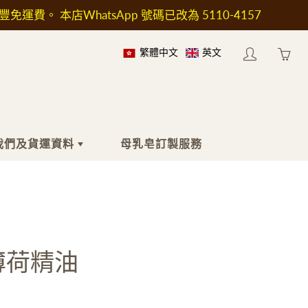
順豐免運費。 本店WhatsApp 號碼已改為 5110-4157
繁體中文
英文
My
Yo
account
ha
0
ite
in
我們及貨運資料
母乳皂訂製服務
yo
car
於我們
身體
工具及配件
於送貨
沐浴液
印章
按摩油
工具及加熱爐
薄荷精油
身體乳液
模具
止汗劑
包裝用具
濕疹護理
瓶子和容器