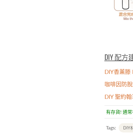
DIY 配
DIY香薰滕 M
咖啡因防脫
DIY 聖約
有存貨! 通
Tags:
DIY