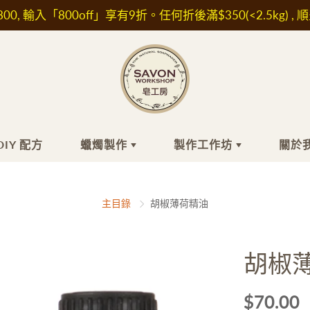
00, 輸入「800off」享有9折。任何折後滿$350(<2.5kg) , 
DIY 配方
蠟燭製作
製作工作坊
關於
工皂
膚品材料
蠟燭製作
頭髮
精油/香精
最近的小組工
關
主目錄
胡椒薄荷精油
作坊
關
浴
水/ 純露
洗髮水
香精
自組時間工作
坊
髮
他材料及植物萃取液
護髮素及精華油
精油
胡椒
面
濕成分
肥皂
IFRA認證香精
外展課程服務
敏成分
白防曬成分
$70.00