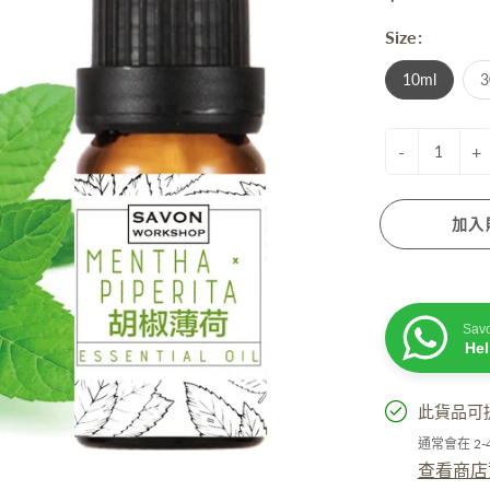
衰老成分
Size:
脫髮成分
膚蠟燭
防曬. 驅蚊. 去暗瘡
性界面劑/ 起泡劑/ 乳化劑/ 增稠劑
10ml
3
菌劑
他材料
-
+
加入
活小物
手工淡香水
Sav
He
粒子擴香機
油
此貨品可
精
通常會在 2
居小品
查看商店