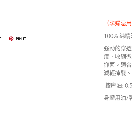
（孕婦忌用
100% 純
T
PIN IT
強勁的穿透
癢、收縮微
抑菌。適合
減輕掉髮、
按摩油: 0.
身體用油/乳液