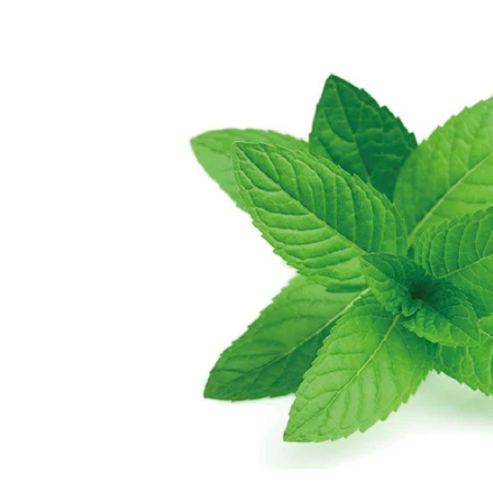
蠟類
抗
脂類
防
臉部
護
其他基本材料
活
眼部及唇部護理
植物粉和乾花
抗
精華液
DIY 工具箱
其
乳液,臉霜及面膜
爽肌水
DIY材料包
臉部清潔
身體護理製作工具箱
再見痘痘系列
防曬霜
功能性原液
防脫髮專用
生
微
精
香
家