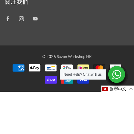
關注我們
© 2026
Savon Workshop HK
Need Help? Chat with us
Need Help? Chat with us
Need Help? Chat with us
Need Help? Chat with us
Need Help? Chat with us
Need Help? Chat with us
Need Help? Chat with us
Need Help? Chat with us
Need Help? Chat with us
繁體中文