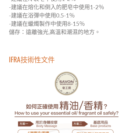
-
建議在熔化和倒入的肥皂中使用
1-2
％
-
建議在浴彈中使用
0.5-1
％
-
建議在蠟燭製作中使用
8-15
％
儲存：遠離強光
,
高溫和潮濕的地方。
IFRA技術性文件