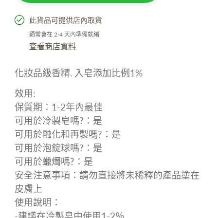
此貨品可提供店內取貨
通常會在 2-4 天內準備就緒
查看商店資料
化妝品級香精
.
入皂添加比例
1%
效用
:
保質期：
1-2
年內最佳
可用於冷製皂嗎
?
：是
可用於融化和再製嗎
?
：是
可用於泡錠球嗎
?
：是
可用於蠟燭嗎
?
：是
安全注意事項：請勿直接將未稀釋的產品塗在
皮膚上
使用說明：
-
建議在冷製皂中使用
1-2
％