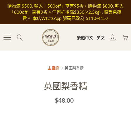
Skip
購物滿 $500, 輸入「500off」享有95折，購物滿 $800, 輸入
to
「800off」享有9折。任何折後滿$350(<2.5kg) , 順豐免運
Content
費。 本店WhatsApp 號碼已改為 5110-4157
Search
繁體中文
英文
主目錄
英國梨香精
英國梨香精
$48.00