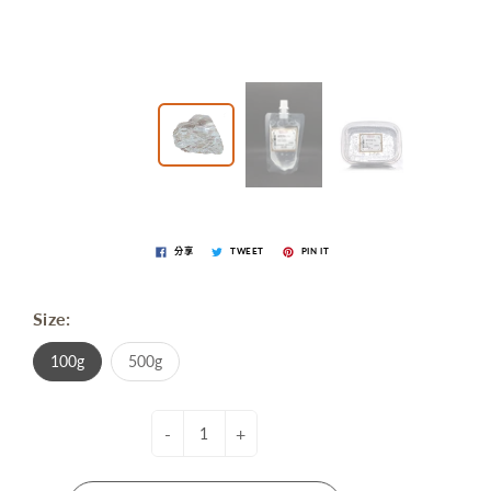
分享
TWEET
PIN IT
Size:
100g
500g
-
+