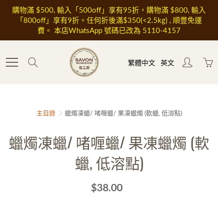
Skip
購物滿 $500, 輸入「500off」享有95折，購物滿 $800, 輸入
to
「800off」享有9折。任何折後滿$350(<2.5kg) , 順豐免運
Content
費。 本店WhatsApp 號碼已改為 5110-4157
Search
繁體中文
英文
主目錄
蠟燭凍蠟/ 啫喱蠟/ 果凍蠟燭 (軟蠟, 低溶點)
蠟燭凍蠟/ 啫喱蠟/ 果凍蠟燭 (軟
蠟, 低溶點)
$38.00