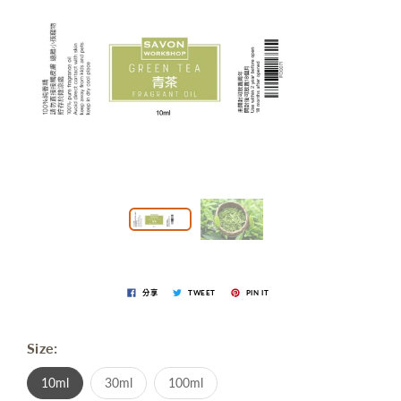
分享
TWEET
PIN IT
Size:
10ml
30ml
100ml