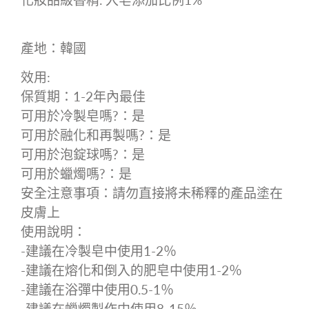
產地：韓國
效用
:
保質期：
1-2
年內最佳
可用於冷製皂嗎
?
：是
可用於融化和再製嗎
?
：是
可用於泡錠球嗎
?
：是
可用於蠟燭嗎
?
：是
安全注意事項：請勿直接將未稀釋的產品塗在
皮膚上
使用說明：
-
建議在冷製皂中使用
1-2
％
-
建議在熔化和倒入的肥皂中使用
1-2
％
-
建議在浴彈中使用
0.5-1
％
-
建議在蠟燭製作中使用
8-15
％