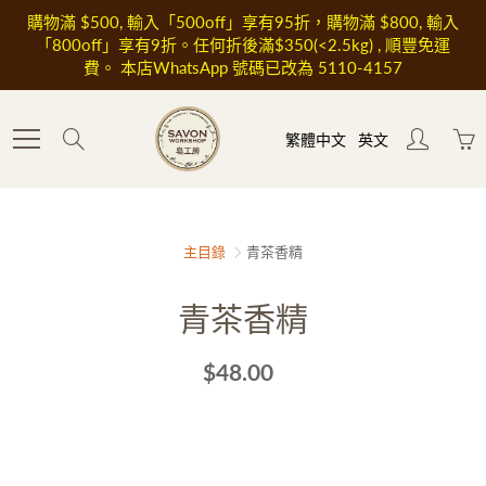
Skip
購物滿 $500, 輸入「500off」享有95折，購物滿 $800, 輸入
to
「800off」享有9折。任何折後滿$350(<2.5kg) , 順豐免運
Content
費。 本店WhatsApp 號碼已改為 5110-4157
Search
繁體中文
英文
主目錄
青茶香精
青茶香精
$48.00