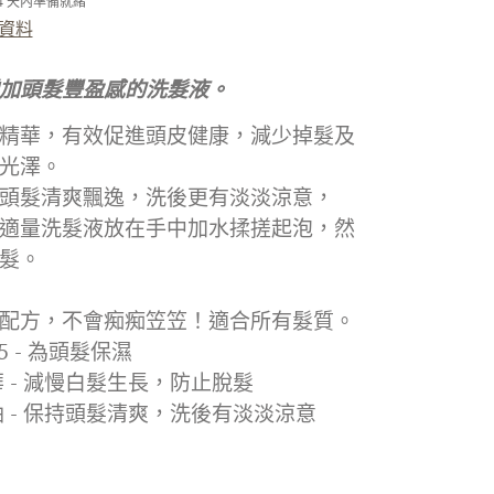
-4 天內準備就緒
資料
加頭髮豐盈感的洗髮液。
精華，有效促進頭皮健康，減少掉髮及
光澤。
頭髮清爽飄逸
，
洗後更有淡淡涼意
，
適量洗髮液放在手中加水揉搓起泡，然
髮。
配方
，
不會痴痴笠笠！
適合所有髮質。
5 - 為頭髮保濕
 - 減慢白髮生長
，
防止脫髮
油 - 保持頭髮清爽，洗後有淡淡涼意