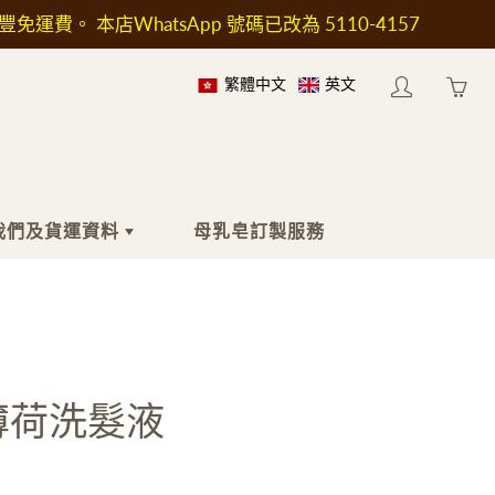
順豐免運費。 本店WhatsApp 號碼已改為 5110-4157
繁體中文
英文
My
Yo
account
ha
0
ite
in
我們及貨運資料
母乳皂訂製服務
yo
car
於我們
身體
工具及配件
於送貨
沐浴液
印章
按摩油
工具及加熱爐
薄荷洗髮液
身體乳液
模具
止汗劑
包裝用具
濕疹護理
瓶子和容器