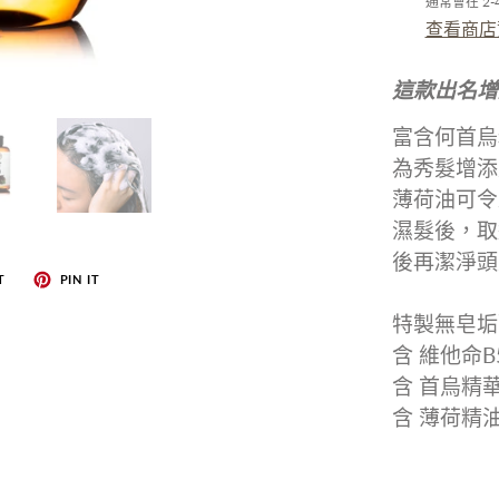
通常會在 2
查看商店
這款出名增
富含何首烏
為秀髮增添
薄荷油可令
濕髮後，取
後再潔淨頭
T
PIN IT
特製無皂垢
含 維他命B
含 首烏精華
含 薄荷精