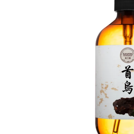
蠟類
抗
脂類
防
臉部
護
其他基本材料
活
眼部及唇部護理
植物粉和乾花
抗
精華液
DIY 工具箱
其
乳液,臉霜及面膜
爽肌水
DIY材料包
臉部清潔
身體護理製作工具箱
再見痘痘系列
防曬霜
功能性原液
防脫髮專用
生
微
精
香
家