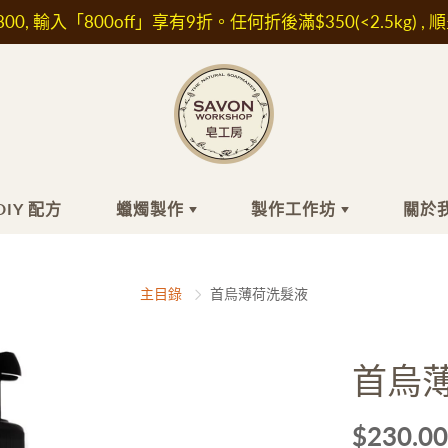
00, 輸入「800off」享有9折。任何折後滿$350(<2.5kg) , 
DIY 配方
蠟燭製作
製作工作坊
關於
工皂
膚品材料
蠟燭製作
頭髮
精油/香精
最近的小組工
關
主目錄
首烏薄荷洗髮液
作坊
關
浴
水/ 純露
洗髮水
香精
自組時間工作
坊
髮
他材料及植物萃取液
護髮素及精華油
精油
首烏
面
濕成分
肥皂
IFRA認證香精
外展課程服務
敏成分
白防曬成分
$230.00