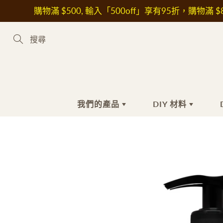
Skip
購物滿 $500, 輸入「500off」享有95折，購物滿 $8
to
Content
Search
我們的產品
DIY 材料
新到熱賣產品
手工皂材料
手
護
植物油
沐
花
皂基
洗
其
皂黏土
潔
保
色素
抗
液體色素
美