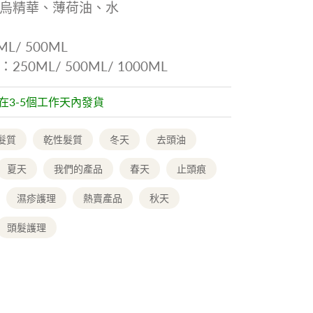
烏精華、薄荷油、水
L/ 500ML
：
250ML/ 500ML/ 1000ML
常在3-5個工作天內發貨
髮質
乾性髮質
冬天
去頭油
夏天
我們的產品
春天
止頭痕
濕疹護理
熱賣產品
秋天
頭髮護理