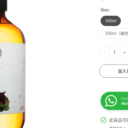
衰老成分
Size:
脫髮成分
膚蠟燭
防曬. 驅蚊. 去暗瘡
性界面劑/ 起泡劑/ 乳化劑/ 增稠劑
500ml
菌劑
他材料
500ml（補充裝
-
+
加入
活小物
手工淡香水
粒子擴香機
Sav
油
He
精
居小品
此貨品可