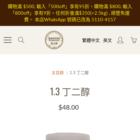
Skip
購物滿 $500, 輸入「500off」享有95折，購物滿 $800, 輸入
to
「800off」享有9折。任何折後滿$350(<2.5kg) , 順豐免運
Content
費。 本店WhatsApp 號碼已改為 5110-4157
Search
繁體中文
英文
主目錄
1.3 丁二醇
1.3 丁二醇
$48.00