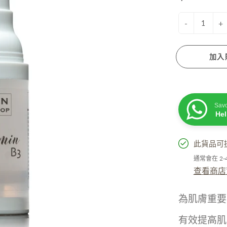
衰老成分
脫髮成分
膚蠟燭
防曬. 驅蚊. 去暗瘡
-
+
性界面劑/ 起泡劑/ 乳化劑/ 增稠劑
菌劑
加入
他材料
Sav
He
此貨品可
活小物
手工淡香水
通常會在 2
粒子擴香機
查看商店
油
精
為肌膚重要
居小品
有效提高肌