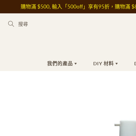
Skip
購物滿 $500, 輸入「500off」享有95折，購物滿 $8
to
Content
Search
我們的產品
DIY 材料
新到熱賣產品
手工皂材料
手
護
植物油
沐
花
皂基
洗
其
皂黏土
潔
保
色素
抗
液體色素
美