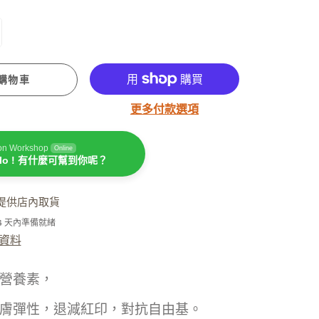
潤手霜
坐月媽媽必用
購物車
更多付款選項
on Workshop
Online
llo ! 有什麼可幫到你呢？
提供店內取貨
濕疹護理
-4 天內準備就緒
資料
營養素，
膚彈性，退減紅印，對抗自由基。