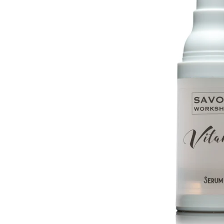
蠟類
抗
脂類
防
臉部
護
其他基本材料
活
眼部及唇部護理
植物粉和乾花
抗
精華液
DIY 工具箱
其
乳液,臉霜及面膜
爽肌水
DIY材料包
臉部清潔
身體護理製作工具箱
再見痘痘系列
防曬霜
功能性原液
防脫髮專用
生
微
精
香
家