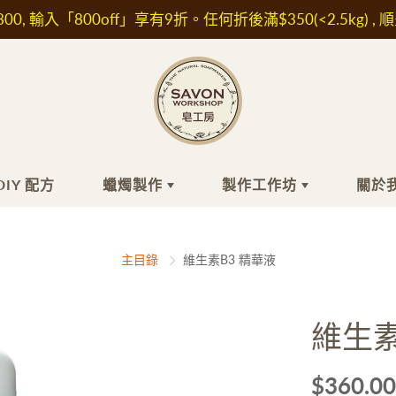
00, 輸入「800off」享有9折。任何折後滿$350(<2.5kg) , 
DIY 配方
蠟燭製作
製作工作坊
關於
工皂
膚品材料
蠟燭製作
頭髮
精油/香精
最近的小組工
關
主目錄
維生素B3 精華液
作坊
關
浴
水/ 純露
洗髮水
香精
自組時間工作
坊
髮
他材料及植物萃取液
護髮素及精華油
精油
維生素
面
濕成分
肥皂
IFRA認證香精
外展課程服務
敏成分
白防曬成分
$360.00