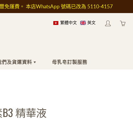
順豐免運費。 本店WhatsApp 號碼已改為 5110-4157
繁體中文
英文
My
Yo
account
ha
0
ite
in
我們及貨運資料
母乳皂訂製服務
yo
car
於我們
身體
工具及配件
於送貨
沐浴液
印章
按摩油
工具及加熱爐
B3 精華液
身體乳液
模具
止汗劑
包裝用具
濕疹護理
瓶子和容器