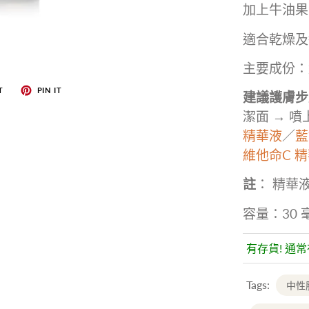
加上牛油果
適合乾燥及
主要成份：
T
PIN IT
建議護膚步
潔面
→
噴
精華液
／
藍
維他命C 
註
： 精
華
容量：30
有存貨! 通
Tags:
中性