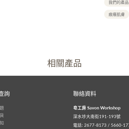
我們的產品
痕癢肌膚
相關產品
查詢
聯絡資料
題
皂工房 Savon Workshop
貨
深水埗大南街191-193號
知
電話: 2677-8173 / 5660-17