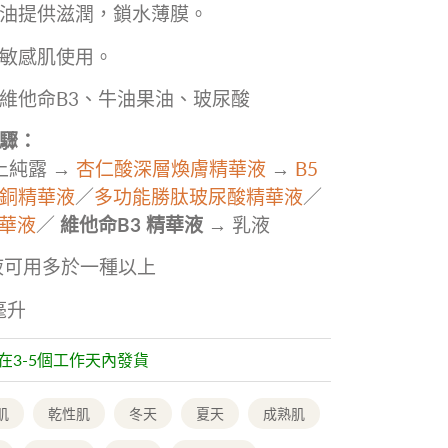
油提供滋潤，鎖水薄膜。
敏感肌使用。
維他命B3、牛油果油、玻尿酸
驟：
上純露
→
杏仁酸深層煥膚精華液
→
B5
銅精華液
／
多功能勝肽玻尿酸精華液
／
精華液
／
維他命B3 精華液
→
乳液
液可用多於一種以上
毫升
常在3-5個工作天內發貨
肌
乾性肌
冬天
夏天
成熟肌