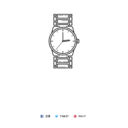
分享
TWEET
PIN IT