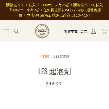
Skip
購物滿 $500, 輸入「500off」享有95折，購物滿 $800, 輸入
to
「800off」享有9折。任何折後滿$350(<2.5kg) , 順豐免運
Content
費。 本店WhatsApp 號碼已改為 5110-4157
Search
繁體中文
英文
主目錄
LES 起泡劑
LES 起泡劑
$48.00