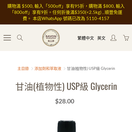
Skip
購物滿 $500, 輸入「500off」享有95折，購物滿 $800, 輸入
to
「800off」享有9折。任何折後滿$350(<2.5kg) , 順豐免運
Content
費。 本店WhatsApp 號碼已改為 5110-4157
Search
繁體中文
英文
主目錄
添加劑和萃取液
甘油(植物性) USP級 Glycerin
甘油(植物性) USP級 Glycerin
$28.00