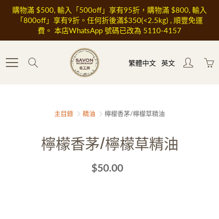
Skip
購物滿 $500, 輸入「500off」享有95折，購物滿 $800, 輸入
to
「800off」享有9折。任何折後滿$350(<2.5kg) , 順豐免運
Content
費。 本店WhatsApp 號碼已改為 5110-4157
Search
繁體中文
英文
主目錄
精油
檸檬香茅/檸檬草精油
檸檬香茅/檸檬草精油
$50.00