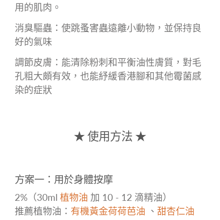
用的肌肉。
消臭驅蟲：使跳蚤害蟲遠離小動物，並保持良
好的氣味
調節皮膚：能清除粉刺和平衡油性膚質，對毛
孔粗大頗有效，也能紓緩香港腳和其他霉菌感
染的症狀
★ 使用方法 ★
方案一：用於身體按摩
2%（30ml
植物油
加 10 - 12 滴精油）
推薦植物油：
有機黃金荷荷芭油
、
甜杏仁油