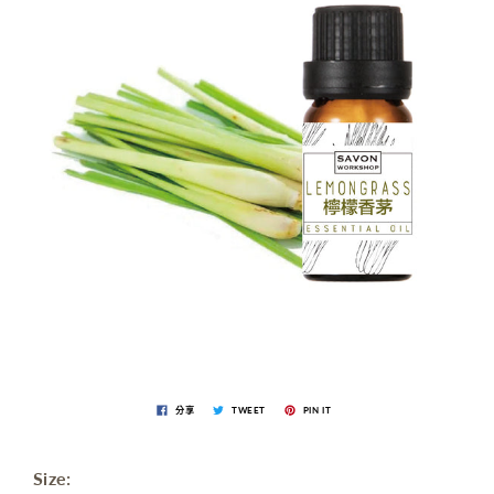
分享
TWEET
PIN IT
Size: