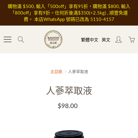
Skip
購物滿 $500, 輸入「500off」享有95折，購物滿 $800, 輸入
to
「800off」享有9折。任何折後滿$350(<2.5kg) , 順豐免運
Content
費。 本店WhatsApp 號碼已改為 5110-4157
Search
繁體中文
英文
主目錄
人蔘萃取液
人蔘萃取液
$98.00