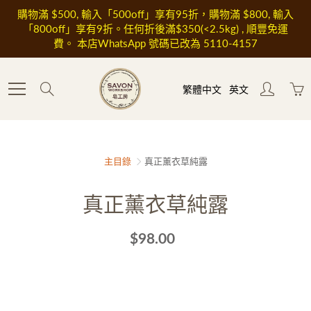
Skip
購物滿 $500, 輸入「500off」享有95折，購物滿 $800, 輸入
to
「800off」享有9折。任何折後滿$350(<2.5kg) , 順豐免運
Content
費。 本店WhatsApp 號碼已改為 5110-4157
Search
繁體中文
英文
主目錄
真正薰衣草純露
真正薰衣草純露
$98.00