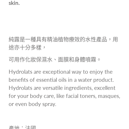
skin.
純露是⼀種具有精油植物療效的⽔性產品，⽤
途亦⼗分多樣，
可⽤作化妝保濕⽔、⾯膜和⾝體噴霧。
Hydrolats are exceptional way to enjoy the
benefits of essential oils in a water product.
Hydrolats are versatile ingredients, excellent
for your body care, like facial toners, masques,
or even body spray.
產地：法國